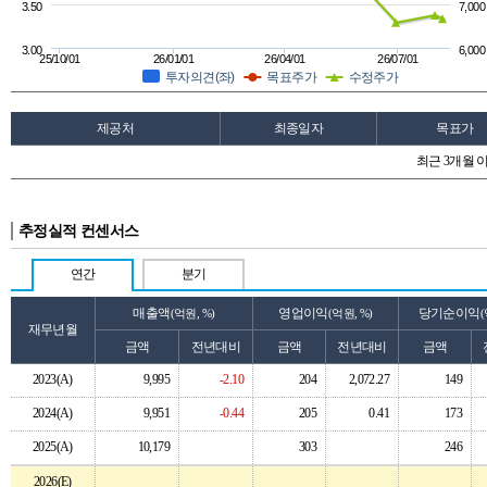
3.50
7,000
3.00
6,000
25/10/01
26/01/01
26/04/01
26/07/01
투자의견(좌)
목표주가
수정주가
제공처
최종일자
목표가
최근 3개월 
추정실적 컨센서스
연간
분기
매출액
영업이익
당기순이익
(억원, %)
(억원, %)
(
재무년월
금액
전년대비
금액
전년대비
금액
2023(A)
9,995
-2.10
204
2,072.27
149
2024(A)
9,951
-0.44
205
0.41
173
2025(A)
10,179
303
246
2026(E)