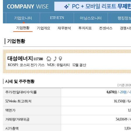
ETF/ETN
기업모니터
어닝스모니터
랭킹정
기업현황
기업개요
재무분석
투자지표
컨센서스
경쟁사
기업현황
대성에너지
117580
KOSPI : 코스피 전기·가스
|
WI26 : 유틸리티
|
12월 결산
시세 및 주주현황
[기준:2026
주가/전일대비/수익률
6,670
원 /
-20원
/
-
52Weeks 최고/최저
16,150원 / 6
액면가
1
거래량/거래대금
54,036주 
시가총액
1,8