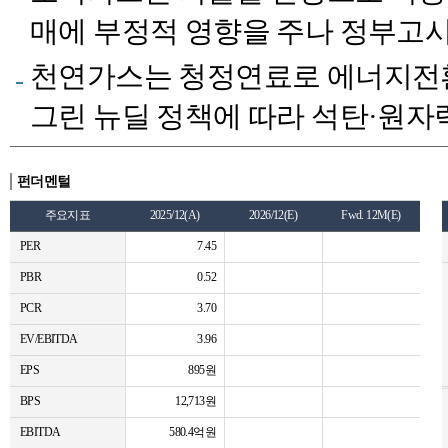
매에 부정적 영향을 주나 정부고시
천연가스는 청정연료로 에너지전환
그린 뉴딜 정책에 따라 석탄·원자
펀더멘털
주요지표
2025/12(A)
2026/12(E)
Fwd. 12M(E)
PER
7.45
PBR
0.52
PCR
3.70
EV/EBITDA
3.96
EPS
895원
BPS
12,713원
EBITDA
580.4억원