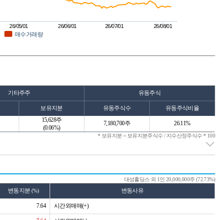
26/05/01
26/06/01
26/07/01
26/08/01
매수거래량
기타주주
유동주식
보유지분
유동주식수
유동주식비율
15,628주
7,180,700주
26.11%
(0.06%)
* 보유지분 = 보유지분주식수 / 지수산정주식수 * 100
대성홀딩스 외 1인 20,000,000주 (72.73%)
변동지분
변동사유
(%)
7.64
시간외매매(+)