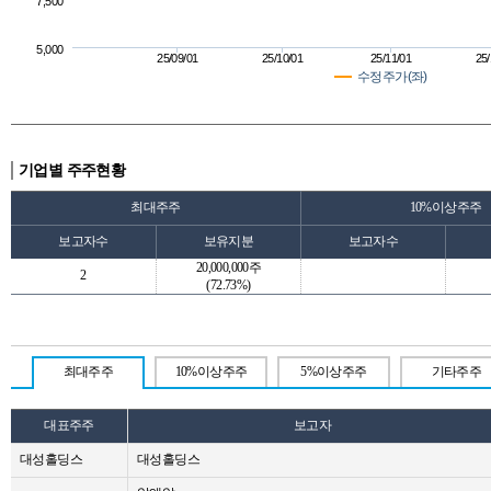
7,500
5,000
25/09/01
25/10/01
25/11/01
25/
수정주가(좌)
기업별 주주현황
최대주주
10%이상주주
보고자수
보유지분
보고자수
20,000,000주
2
(72.73%)
최대주주
10%이상주주
5%이상주주
기타주주
대표주주
보고자
대성홀딩스
대성홀딩스