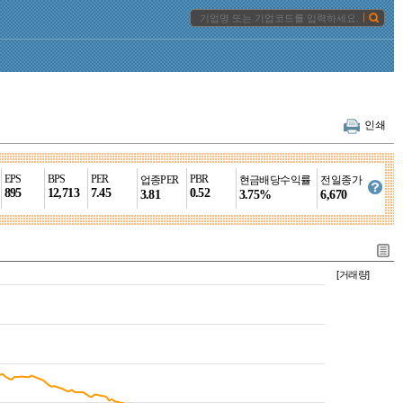
인쇄
EPS
BPS
PER
PBR
업종PER
현금배당수익률
전일종가
895
12,713
7.45
0.52
3.81
3.75%
6,670
[거래량]