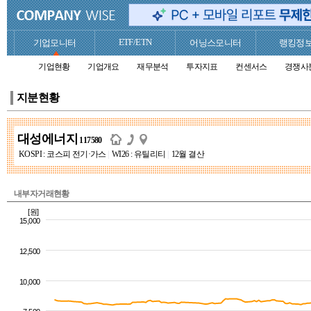
ETF/ETN
기업모니터
어닝스모니터
랭킹정
기업현황
기업개요
재무분석
투자지표
컨센서스
경쟁사
지분현황
대성에너지
117580
KOSPI : 코스피 전기·가스
|
WI26 : 유틸리티
|
12월 결산
내부자거래현황
[원]
15,000
12,500
10,000