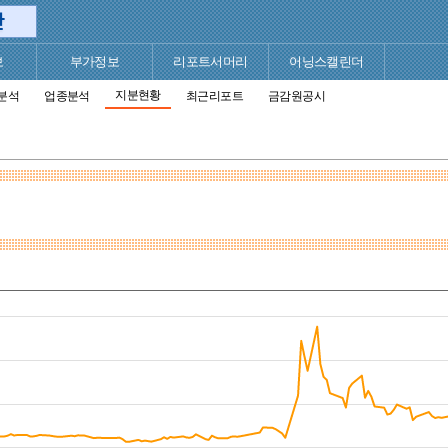
보
부가정보
리포트서머리
어닝스캘린더
지분현황
분석
업종분석
최근리포트
금감원공시