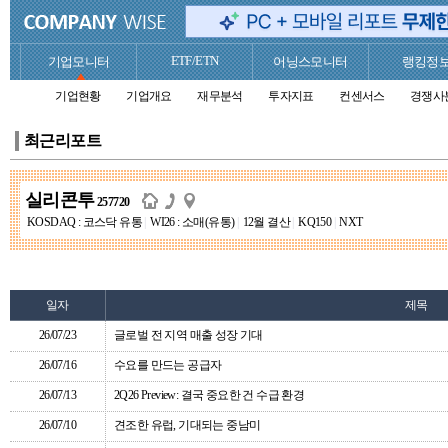
ETF/ETN
기업모니터
어닝스모니터
랭킹정
기업현황
기업개요
재무분석
투자지표
컨센서스
경쟁사
최근리포트
실리콘투
257720
KOSDAQ : 코스닥 유통
|
WI26 : 소매(유통)
|
12월 결산
|
KQ150
|
NXT
일자
제목
26/07/23
글로벌 전 지역 매출 성장 기대
26/07/16
수요를 만드는 공급자
26/07/13
2Q26 Preview: 결국 중요한 건 수급 환경
26/07/10
견조한 유럽, 기대되는 중남미