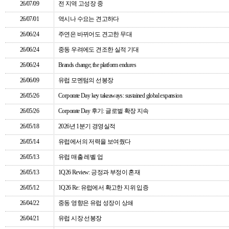
26/07/09
전 지역 고성장 중
26/07/01
역시나 수요는 견고하다
26/06/24
주연은 바뀌어도 견고한 무대
26/06/24
중동 우려에도 견조한 실적 기대
26/06/24
Brands change; the platform endures
26/06/09
유럽 모멘텀의 선봉장
26/05/26
Corporate Day key takeaways: sustained global expansion
26/05/26
Corporate Day 후기: 글로벌 확장 지속
26/05/18
2026년 1분기 경영실적
26/05/14
유럽에서의 저력을 보여줬다
26/05/13
유럽 매출 레벨 업
26/05/13
1Q26 Review: 긍정과 부정이 혼재
26/05/12
1Q26 Re: 유럽에서 확고한 지위 입증
26/04/22
중동 영향은 유럽 성장이 상쇄
26/04/21
유럽 시장 선봉장