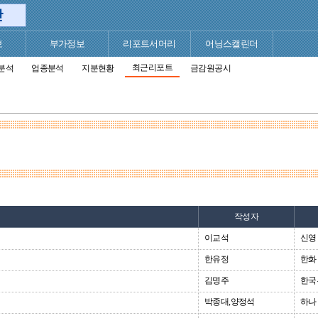
보
부가정보
리포트서머리
어닝스캘린더
최근리포트
분석
업종분석
지분현황
금감원공시
작성자
이교석
신영
한유정
한화
김명주
한국
박종대,양정석
하나