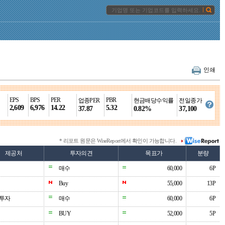
인쇄
EPS
BPS
PER
PBR
업종PER
현금배당수익률
전일종가
2,609
6,976
14.22
5.32
37.87
0.82%
37,100
* 리포트 원문은 WiseReport에서 확인이 가능합니다.
제공처
투자의견
목표가
분량
매수
60,000
6P
Buy
55,000
13P
투자
매수
60,000
6P
BUY
52,000
5P