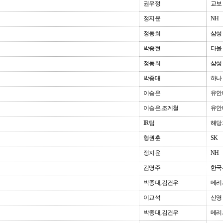
권우정
교보
정지윤
NH
정동희
삼성
박종현
다올
정동희
삼성
박종대
하나
이승은
유안
이승은,조계철
유안
IR팀
해당
형권훈
SK
정지윤
NH
김명주
한국
박종대,김건우
메리
이교석
신영
박종대,김건우
메리