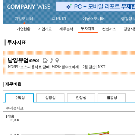
ETF/ETN
기업모니터
어닝스모니터
랭킹정
투자지표
기업현황
기업개요
재무분석
컨센서스
경쟁사
투자지표
남양유업
003920
KOSPI : 코스피 음식료·담배
|
WI26 : 필수소비재
|
12월 결산
|
NXT
재무비율
수익성
성장성
안정성
활동성
수익성지표
[억원]
15,000