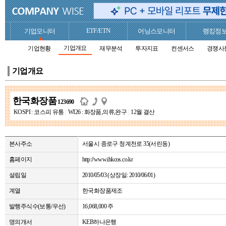
ETF/ETN
기업모니터
어닝스모니터
랭킹정
기업개요
기업현황
재무분석
투자지표
컨센서스
경쟁사
기업개요
한국화장품
123690
KOSPI : 코스피 유통
|
WI26 : 화장품,의류,완구
|
12월 결산
본사주소
서울시 종로구 청계천로 35(서린동)
홈페이지
http://www.ihkcos.co.kr
설립일
2010/05/03 (상장일: 2010/06/01)
계열
한국화장품제조
발행주식수(보통/우선)
16,068,000 주
명의개서
KEB하나은행