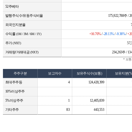
52주베타
발행주식수/유동주식비율
175,922,788주 / 2
외국인지분율
수익률
+16.70%
/
-28.13%
/
-9.38%
/
+2
(1M / 3M / 6M / 1Y)
주가
57
(NXT)
거래량/거래대금
234,263주 / 
(NXT)
* 보
주주구분
보고자수
보유주식수(보통)
보유지분(%
최대주주등
4
124,420,399
10%이상주주
5%이상주주
1
12,405,839
기타주주
83
443,553