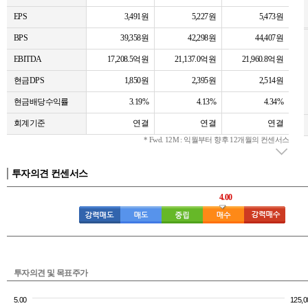
EPS
3,491원
5,227원
5,473원
BPS
39,358원
42,298원
44,407원
EBITDA
17,208.5억원
21,137.0억원
21,960.8억원
현금DPS
1,850원
2,395원
2,514원
현금배당수익률
3.19%
4.13%
4.34%
회계기준
연결
연결
연결
* Fwd. 12M : 익월부터 향후 12개월의 컨센서스
투자의견 컨센서스
4.00
투자의견 및 목표주가
5.00
125,0