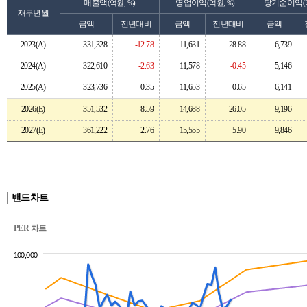
매출액
영업이익
당기순이익
(억원, %)
(억원, %)
(
재무년월
금액
전년대비
금액
전년대비
금액
2023(A)
331,328
-12.78
11,631
28.88
6,739
2024(A)
322,610
-2.63
11,578
-0.45
5,146
2025(A)
323,736
0.35
11,653
0.65
6,141
2026(E)
351,532
8.59
14,688
26.05
9,196
2027(E)
361,222
2.76
15,555
5.90
9,846
밴드차트
PER 차트
100,000