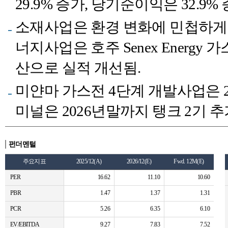
29.9% 증가, 당기순이익은 32.9% 
소재사업은 환경 변화에 민첩하게
너지사업은 호주 Senex Energ
산으로 실적 개선됨.
미얀마 가스전 4단계 개발사업은 2
미널은 2026년말까지 탱크 2기 추
펀더멘털
주요지표
2025/12(A)
2026/12(E)
Fwd. 12M(E)
PER
16.62
11.10
10.60
PBR
1.47
1.37
1.31
PCR
5.26
6.35
6.10
EV/EBITDA
9.27
7.83
7.52