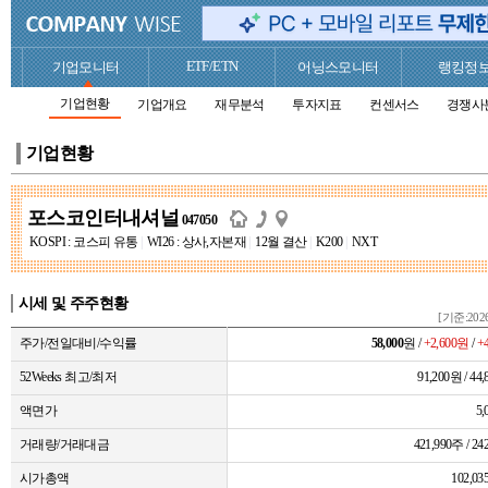
ETF/ETN
기업모니터
어닝스모니터
랭킹정
기업현황
기업개요
재무분석
투자지표
컨센서스
경쟁사
기업현황
포스코인터내셔널
047050
KOSPI : 코스피 유통
|
WI26 : 상사,자본재
|
12월 결산
|
K200
|
NXT
시세 및 주주현황
[기준:2026
주가/전일대비/수익률
58,000
원 /
+2,600원
/
+
52Weeks 최고/최저
91,200원 / 44
액면가
5
거래량/거래대금
421,990주 / 
시가총액
102,0