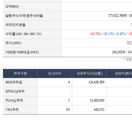
52주베타
발행주식수/유동주식비율
175,922,788주 / 2
외국인지분율
수익률
+16.70%
/
-28.13%
/
-9.38%
/
+2
(1M / 3M / 6M / 1Y)
주가
57
(NXT)
거래량/거래대금
234,263주 / 
(NXT)
* 보
주주구분
보고자수
보유주식수(보통)
보유지분(%
최대주주등
4
124,420,399
10%이상주주
5%이상주주
1
12,405,839
기타주주
83
443,553