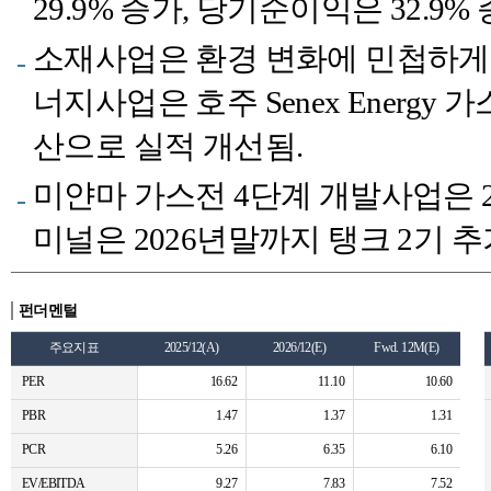
29.9% 증가, 당기순이익은 32.9% 
소재사업은 환경 변화에 민첩하게
너지사업은 호주 Senex Energ
산으로 실적 개선됨.
미얀마 가스전 4단계 개발사업은 2
미널은 2026년말까지 탱크 2기 추
펀더멘털
주요지표
2025/12(A)
2026/12(E)
Fwd. 12M(E)
PER
16.62
11.10
10.60
PBR
1.47
1.37
1.31
PCR
5.26
6.35
6.10
EV/EBITDA
9.27
7.83
7.52