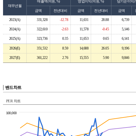
매출액
영업이익
당기순이익
(억원, %)
(억원, %)
(
재무년월
금액
전년대비
금액
전년대비
금액
2023(A)
331,328
-12.78
11,631
28.88
6,739
2024(A)
322,610
-2.63
11,578
-0.45
5,146
2025(A)
323,736
0.35
11,653
0.65
6,141
2026(E)
351,532
8.59
14,688
26.05
9,196
2027(E)
361,222
2.76
15,555
5.90
9,846
밴드차트
PER 차트
100,000