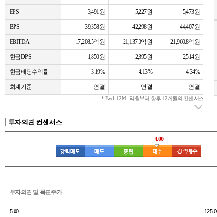
EPS
3,491원
5,227원
5,473원
BPS
39,358원
42,298원
44,407원
EBITDA
17,208.5억원
21,137.0억원
21,960.8억원
현금DPS
1,850원
2,395원
2,514원
현금배당수익률
3.19%
4.13%
4.34%
회계기준
연결
연결
연결
* Fwd. 12M : 익월부터 향후 12개월의 컨센서스
투자의견 컨센서스
4.00
투자의견 및 목표주가
5.00
125,0