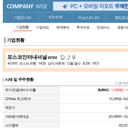
ETF/ETN
기업모니터
어닝스모니터
랭킹정
기업현황
기업개요
재무분석
투자지표
컨센서스
경쟁사
기업현황
포스코인터내셔널
047050
KOSPI : 코스피 유통
|
WI26 : 상사,자본재
|
12월 결산
|
K200
|
NXT
시세 및 주주현황
[기준:2026
주가/전일대비/수익률
58,000
원 /
+2,600원
/
+
52Weeks 최고/최저
91,200원 / 44
액면가
5
거래량/거래대금
421,990주 / 
시가총액
102,0