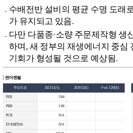
수배전반 설비의 평균 수명 도래로
가 유지되고 있음.
다만 다품종·소량 주문제작형 생
하며, 새 정부의 재생에너지 중심
기회가 형성될 것으로 예상됨.
펀더멘털
주요지표
2025/12(A)
2026/12(E)
Fwd. 12M(E)
PER
5.84
PBR
1.06
PCR
N/A
EV/EBITDA
N/A