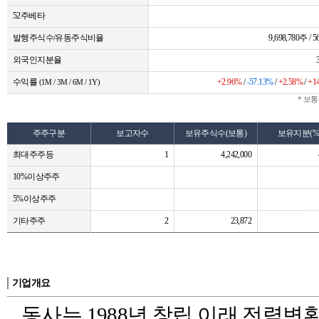
52주베타
발행주식수/유동주식비율
9,698,780주 / 5
외국인지분율
수익률
+2.96%
/
-57.13%
/
+2.58%
/
+1
(1M / 3M / 6M / 1Y)
* 보
주주구분
보고자수
보유주식수(보통)
보유지분(%
최대주주등
1
4,242,000
10%이상주주
5%이상주주
기타주주
2
23,872
기업개요
동사는 1988년 창립 이래 전력