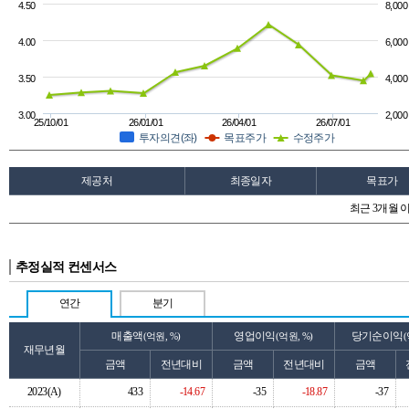
4.50
8,000
4.00
6,000
3.50
4,000
3.00
2,000
25/10/01
26/01/01
26/04/01
26/07/01
투자의견(좌)
목표주가
수정주가
제공처
최종일자
목표가
최근 3개월 
추정실적 컨센서스
연간
분기
매출액
영업이익
당기순이익
(억원, %)
(억원, %)
(
재무년월
금액
전년대비
금액
전년대비
금액
2023(A)
433
-14.67
-35
-18.87
-37