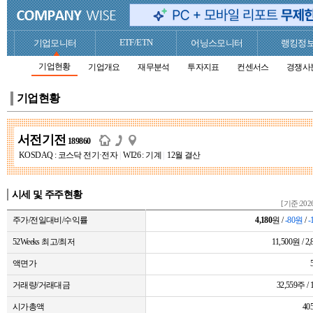
ETF/ETN
기업모니터
어닝스모니터
랭킹정
기업현황
기업개요
재무분석
투자지표
컨센서스
경쟁사
기업현황
서전기전
189860
KOSDAQ : 코스닥 전기·전자
|
WI26 : 기계
|
12월 결산
시세 및 주주현황
[기준:2026
주가/전일대비/수익률
4,180
원 /
-80원
/
-
52Weeks 최고/최저
11,500원 / 2
액면가
거래량/거래대금
32,559주 
시가총액
4