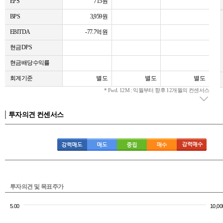
EPS
715원
BPS
3,959원
EBITDA
-77.7억원
현금DPS
현금배당수익률
회계기준
별도
별도
별도
* Fwd. 12M : 익월부터 향후 12개월의 컨센서스
투자의견 컨센서스
투자의견 및 목표주가
5.00
10,00