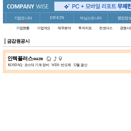
ETF/ETN
기업모니터
어닝스모니터
랭킹정
기업현황
기업개요
재무분석
투자지표
컨센서스
경쟁사
금감원공시
인텍플러스
064290
KOSDAQ : 코스닥 기계·장비
|
WI26 : 반도체
|
12월 결산