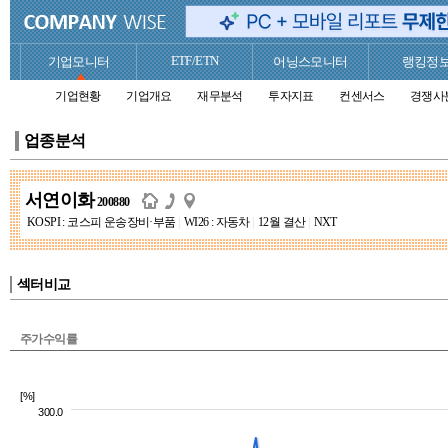
ETF/ETN
기업모니터
어닝스모니터
랭킹정
기업현황
기업개요
재무분석
투자지표
컨센서스
경쟁사
업종분석
서연이화
200880
KOSPI : 코스피 운송장비·부품
|
WI26 : 자동차
|
12월 결산
|
NXT
섹터비교
주가수익률
[%]
300.0