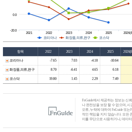
0.0
-20.0
2021
2022
2023
2024
2025
2026(
코리아나
화장품,의류,완구
코스닥
항목
2022
2023
2024
2025
2026(
코리아나
-7.65
7.03
-4.18
-10.64
화장품,의류,완구
8.70
-6.41
4.65
6.18
코스닥
19.80
1.45
2.29
7.49
FnGuide에서 제공하는 정보는 
나 완전성을 보장 할 수 없으며, 
오류, 누락에 대하여 FnGuide 또
적인 책임을 지지 않습니다. 모든 
이를 무단으로 사용하거나, 데이터