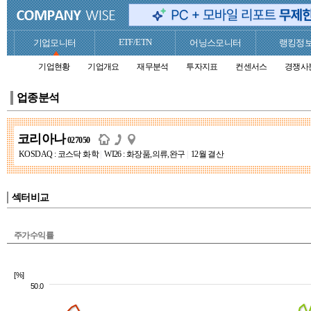
ETF/ETN
기업모니터
어닝스모니터
랭킹정
기업현황
기업개요
재무분석
투자지표
컨센서스
경쟁사
업종분석
코리아나
027050
KOSDAQ : 코스닥 화학
|
WI26 : 화장품,의류,완구
|
12월 결산
섹터비교
주가수익률
[%]
50.0