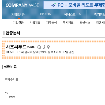
ETF/ETN
기업모니터
어닝스모니터
랭킹정
기업현황
기업개요
재무분석
투자지표
컨센서스
경쟁사
업종분석
사조씨푸드
014710
KOSPI : 코스피 음식료·담배
|
WI26 : 필수소비재
|
12월 결산
섹터비교
주가수익률
[%]
300.0