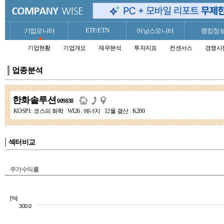
ETF/ETN
기업모니터
어닝스모니터
랭킹정
기업현황
기업개요
재무분석
투자지표
컨센서스
경쟁사
업종분석
한화솔루션
009830
KOSPI : 코스피 화학
|
WI26 : 에너지
|
12월 결산
|
K200
섹터비교
주가수익률
[%]
300.0