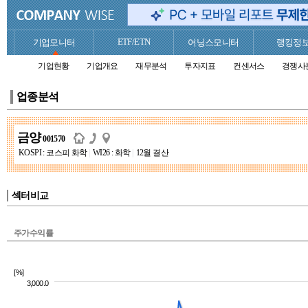
ETF/ETN
기업모니터
어닝스모니터
랭킹정
기업현황
기업개요
재무분석
투자지표
컨센서스
경쟁사
업종분석
금양
001570
KOSPI : 코스피 화학
|
WI26 : 화학
|
12월 결산
섹터비교
주가수익률
[%]
3,000.0