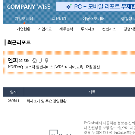
ETF/ETN
기업모니터
어닝스모니터
랭킹정
기업현황
기업개요
재무분석
투자지표
컨센서스
경쟁사
최근리포트
엔피
291230
KOSDAQ : 코스닥 일반서비스
|
WI26 : 미디어,교육
|
12월 결산
일자
제목
26/05/11
회사소개 및 주요 경영현황
FnGuide에서 제공하는 정보는 
나 완전성을 보장 할 수 없으며, 
오류, 누락에 대하여 FnGuide 또