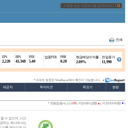
인쇄
EPS
BPS
PER
PBR
업종PER
현금배당수익률
전일종가
2,220
43,348
5.40
0.28
2.09%
11,990
* 리포트 원문은 WiseReport에서 확인이 가능합니다.
제공처
투자의견
목표가
분량
* 변동없음(
=
), 신규(
N
), 이전대비상향(
▲
), 이전대비하향(
▼
)
할 수 없으며, 시간
를 제공하는 회사에서는
이 이를 무단으로 사