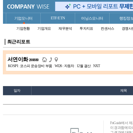
ETF/ETN
기업모니터
어닝스모니터
랭킹정
기업현황
기업개요
재무분석
투자지표
컨센서스
경쟁사
최근리포트
서연이화
200880
KOSPI : 코스피 운송장비·부품
|
WI26 : 자동차
|
12월 결산
|
NXT
일자
제목
FnGuide에서
이 경과함에 따라
그 결과에 대해 