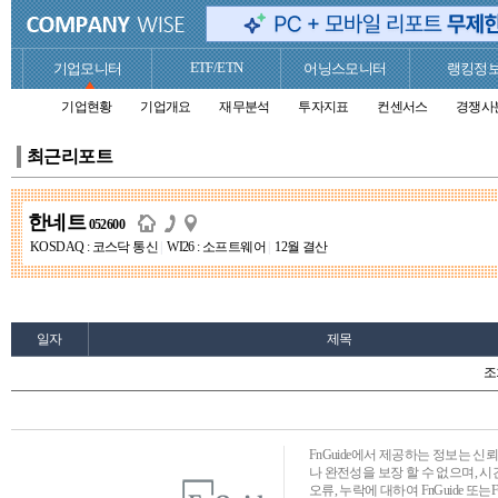
ETF/ETN
기업모니터
어닝스모니터
랭킹정
기업현황
기업개요
재무분석
투자지표
컨센서스
경쟁사
최근리포트
한네트
052600
KOSDAQ : 코스닥 통신
|
WI26 : 소프트웨어
|
12월 결산
일자
제목
조
FnGuide에서 제공하는 정보는 
나 완전성을 보장 할 수 없으며, 
오류, 누락에 대하여 FnGuide 또