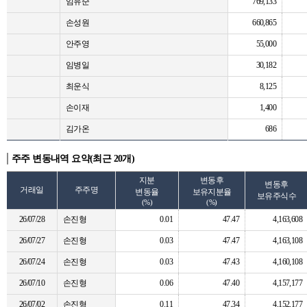
임유순
769,133
손성원
660,865
안주영
55,000
임병일
30,182
최운식
8,125
손이재
1,400
김가온
686
주주 변동내역 요약(최근 20개)
지분
변동후
변동후
거래일
주주명
변동율
보유지분율
보유주식수
(%)
(%)
26/07/28
손진형
0.01
47.47
4,163,608
26/07/27
손진형
0.03
47.47
4,163,108
26/07/24
손진형
0.03
47.43
4,160,108
26/07/10
손진형
0.06
47.40
4,157,177
26/07/02
손진형
0.11
47.34
4,152,177