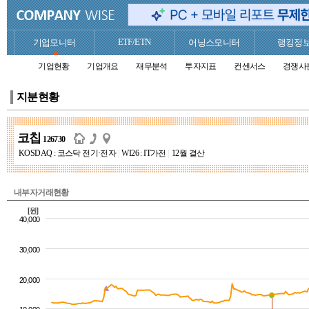
ETF/ETN
기업모니터
어닝스모니터
랭킹정
기업현황
기업개요
재무분석
투자지표
컨센서스
경쟁사
지분현황
코칩
126730
KOSDAQ : 코스닥 전기·전자
|
WI26 : IT가전
|
12월 결산
내부자거래현황
[원]
40,000
30,000
20,000