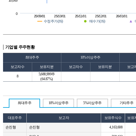
10,000
0
25/09/01
25/10/01
25/11/01
25/12/01
26/01/01
수정주가(좌)
매수가(좌)
기업별 주주현황
최대주주
10%이상주주
보고자수
보유지분
보고자수
보유지분
보고
5,688,999주
8
(64.87%)
최대주주
10%이상주주
5%이상주주
기타주주
대표주주
보고자
보유주식수
보유
손진형
손진형
4,163,608