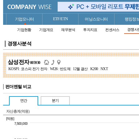
ETF/ETN
기업모니터
어닝스모니터
랭킹정
경쟁사
기업현황
기업개요
재무분석
투자지표
컨센서스
경쟁사분석
삼성전자
005930
KOSPI : 코스피 전기·전자
|
WI26 : 반도체
|
12월 결산
|
K200
|
NXT
펀더멘털 비교
연간
분기
자산총계(억원)
[억원]
7,500,000