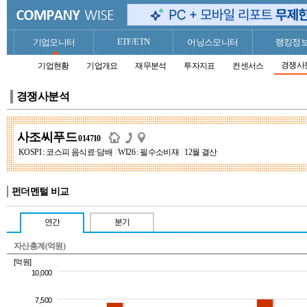
ETF/ETN
기업모니터
어닝스모니터
랭킹정
경쟁사
기업현황
기업개요
재무분석
투자지표
컨센서스
경쟁사분석
사조씨푸드
014710
KOSPI : 코스피 음식료·담배
|
WI26 : 필수소비재
|
12월 결산
펀더멘털 비교
연간
분기
자산총계(억원)
[억원]
10,000
7,500