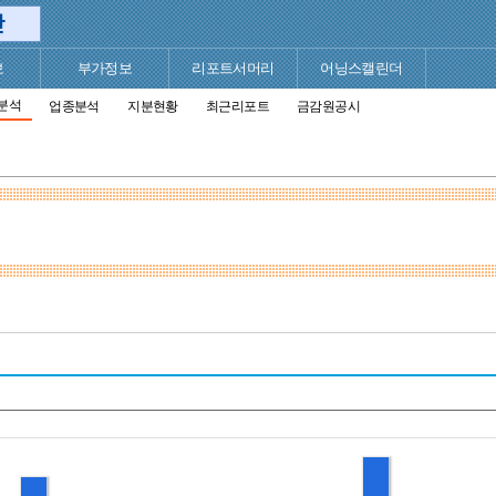
보
부가정보
리포트서머리
어닝스캘린더
분석
업종분석
지분현황
최근리포트
금감원공시