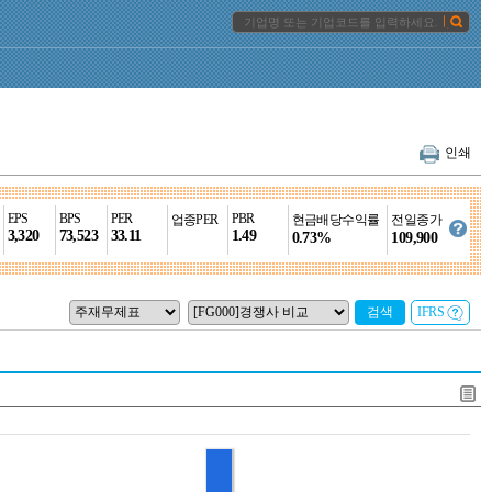
인쇄
EPS
BPS
PER
PBR
업종PER
현금배당수익률
전일종가
3,320
73,523
33.11
1.49
0.73%
109,900
검색
IFRS