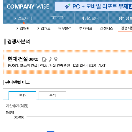
ETF/ETN
기업모니터
어닝스모니터
랭킹정
경쟁사
기업현황
기업개요
재무분석
투자지표
컨센서스
경쟁사분석
현대건설
000720
KOSPI : 코스피 건설
|
WI26 : 건설,건축관련
|
12월 결산
|
K200
|
NXT
펀더멘털 비교
연간
분기
자산총계(억원)
[억원]
300,000