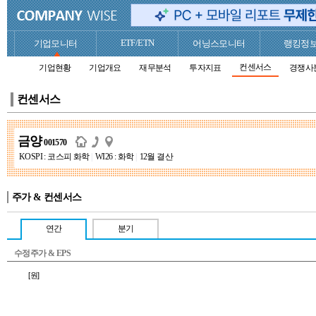
ETF/ETN
기업모니터
어닝스모니터
랭킹정
컨센서스
기업현황
기업개요
재무분석
투자지표
경쟁사
컨센서스
금양
001570
KOSPI : 코스피 화학
|
WI26 : 화학
|
12월 결산
주가 & 컨센서스
연간
분기
수정주가 & EPS
[원]