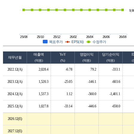
9,9
25/08
25/10
25/12
26/02
26/04
26/06
26/08
목표주가
EPS(좌)
수정주가
매출액
YoY
영업이익
당기순이익
E
재무년월
(억원)
(%)
(억원)
(억원)
(
2022.12(A)
2,028.4
-6.78
79.2
-333.1
2023.12(A)
1,520.3
-25.05
-146.1
-603.6
2024.12(A)
1,537.3
1.12
-560.0
-1,401.1
2025.12(A)
1,027.8
-33.14
-446.6
-658.0
2026.12(E)
2027.12(E)