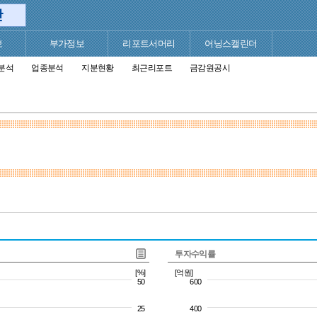
보
부가정보
리포트서머리
어닝스캘린더
분석
업종분석
지분현황
최근리포트
금감원공시
투자수익률
[%]
[억원]
50
600
25
400