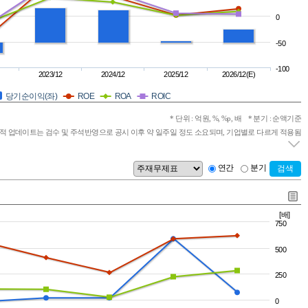
0
-50
-100
2023/12
2024/12
2025/12
2026/12(E)
당기순이익(좌)
ROE
ROA
ROIC
* 단위 : 억원, %, %p, 배
* 분기 : 순액기준
실적 업데이트는 검수 및 주석반영으로 공시 이후 약 일주일 정도 소요되며, 기업별로 다르게 적용됨
연간
분기
검색
[배]
750
500
250
0