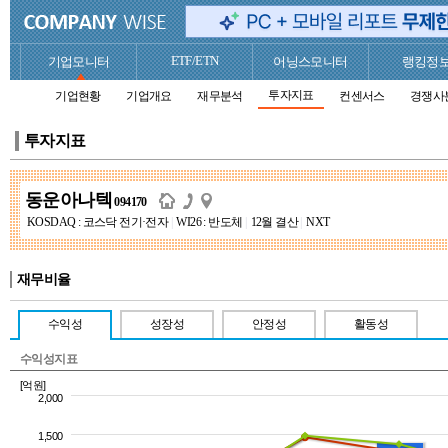
ETF/ETN
기업모니터
어닝스모니터
랭킹정
투자지표
기업현황
기업개요
재무분석
컨센서스
경쟁사
투자지표
동운아나텍
094170
KOSDAQ : 코스닥 전기·전자
|
WI26 : 반도체
|
12월 결산
|
NXT
재무비율
수익성
성장성
안정성
활동성
수익성지표
[억원]
2,000
1,500