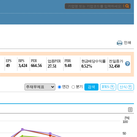
인쇄
EPS
BPS
PER
PBR
업종PER
현금배당수익률
전일종가
49
3,424
664.56
9.48
27.51
0.52%
32,450
연간
분기
검색
IFRS
산식
[%]
100
50