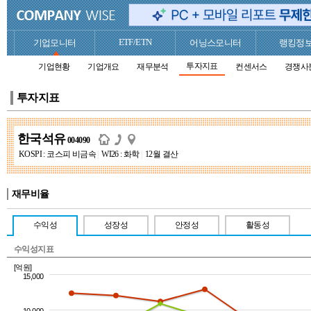
ETF/ETN
기업모니터
어닝스모니터
랭킹정
투자지표
기업현황
기업개요
재무분석
컨센서스
경쟁사
투자지표
한국석유
004090
KOSPI : 코스피 비금속
|
WI26 : 화학
|
12월 결산
재무비율
수익성
성장성
안정성
활동성
수익성지표
[억원]
15,000