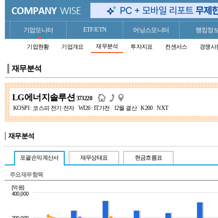
ETF/ETN
기업모니터
어닝스모니터
랭킹정
재무분석
기업현황
기업개요
투자지표
컨센서스
경쟁사
재무분석
LG에너지솔루션
373220
KOSPI : 코스피 전기·전자
|
WI26 : IT가전
|
12월 결산
|
K200
|
NXT
재무분석
포괄손익계산서
재무상태표
현금흐름표
주요재무항목
[억원]
400,000