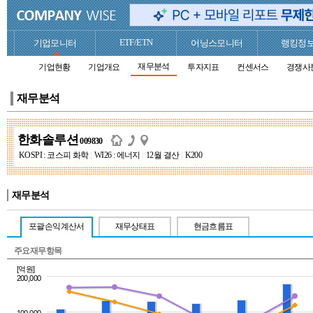
ETF/ETN
기업모니터
어닝스모니터
랭킹정
재무분석
기업현황
기업개요
투자지표
컨센서스
경쟁사
재무분석
한화솔루션
009830
KOSPI : 코스피 화학
|
WI26 : 에너지
|
12월 결산
|
K200
재무분석
포괄손익계산서
재무상태표
현금흐름표
주요재무항목
[억원]
200,000