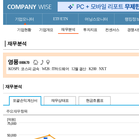
ETF/ETN
기업모니터
어닝스모니터
랭킹정
재무분석
기업현황
기업개요
투자지표
컨센서스
경쟁사
재무분석
영풍
000670
KOSPI : 코스피 금속
|
WI26 : IT하드웨어
|
12월 결산
|
K200
|
NXT
재무분석
포괄손익계산서
재무상태표
현금흐름표
주요재무항목
[억원]
75,000
50,000