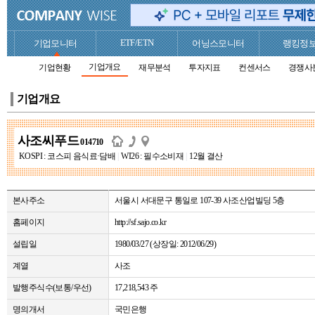
ETF/ETN
기업모니터
어닝스모니터
랭킹정
기업개요
기업현황
재무분석
투자지표
컨센서스
경쟁사
기업개요
사조씨푸드
014710
KOSPI : 코스피 음식료·담배
|
WI26 : 필수소비재
|
12월 결산
본사주소
서울시 서대문구 통일로 107-39 사조산업빌딩 5층
홈페이지
http://sf.sajo.co.kr
설립일
1980/03/27 (상장일: 2012/06/29)
계열
사조
발행주식수(보통/우선)
17,218,543 주
명의개서
국민은행