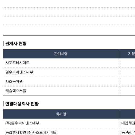
관계사 현황
관계사명
지
사조프레시미트
일우파이낸스대부
사조동아원
캐슬렉스서울
연결대상회사 현황
회사명
(주)일우 파이낸스대부
매입채권
농업회사법인 (주)사조프레시미트
농,축산 