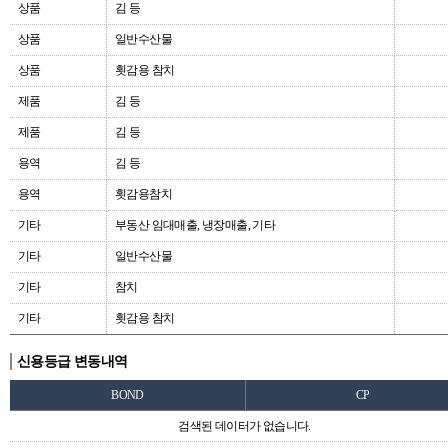
상품
김 등
상품
일반수산물
상품
횟감용 참치
제품
김 등
제품
김 등
용역
김 등
용역
횟감용참치
기타
부동산 임대매출, 냉장매출, 기타
기타
일반수산물
기타
참치
기타
횟감용 참치
신용등급 변동내역
BOND
CP
검색된 데이터가 없습니다.