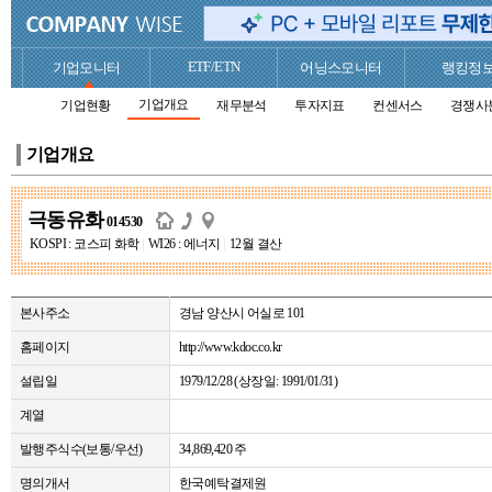
ETF/ETN
기업모니터
어닝스모니터
랭킹정
기업개요
기업현황
재무분석
투자지표
컨센서스
경쟁사
기업개요
극동유화
014530
KOSPI : 코스피 화학
|
WI26 : 에너지
|
12월 결산
본사주소
경남 양산시 어실로 101
홈페이지
http://www.kdoc.co.kr
설립일
1979/12/28 (상장일: 1991/01/31)
계열
발행주식수(보통/우선)
34,869,420 주
명의개서
한국예탁결제원