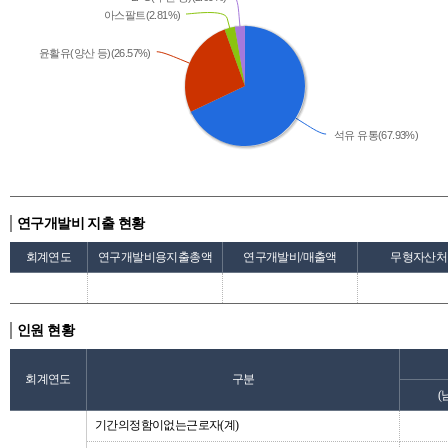
아스팔트(2.81%)
윤활유(양산 등)(26.57%)
석유 유통(67.93%)
연구개발비 지출 현황
회계연도
연구개발비용지출총액
연구개발비/매출액
무형자산처
인원 현황
회계연도
구분
(
기간의정함이없는근로자(계)