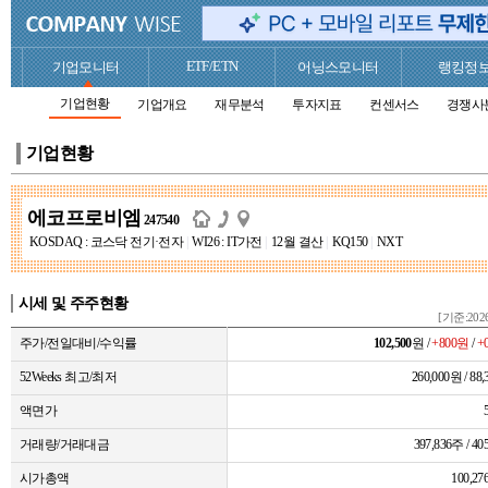
ETF/ETN
기업모니터
어닝스모니터
랭킹정
기업현황
기업개요
재무분석
투자지표
컨센서스
경쟁사
기업현황
에코프로비엠
247540
KOSDAQ : 코스닥 전기·전자
|
WI26 : IT가전
|
12월 결산
|
KQ150
|
NXT
시세 및 주주현황
[기준:2026
주가/전일대비/수익률
102,500
원 /
+800원
/
+
52Weeks 최고/최저
260,000원 / 88
액면가
거래량/거래대금
397,836주 / 
시가총액
100,2