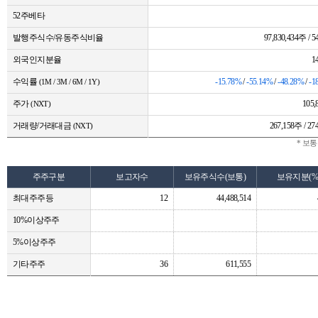
52주베타
발행주식수/유동주식비율
97,830,434주 / 5
외국인지분율
1
수익률
-15.78%
/
-55.14%
/
-48.28%
/
-1
(1M / 3M / 6M / 1Y)
주가
105
(NXT)
거래량/거래대금
267,158주 / 
(NXT)
* 보
주주구분
보고자수
보유주식수(보통)
보유지분(%
최대주주등
12
44,488,514
10%이상주주
5%이상주주
기타주주
36
611,555