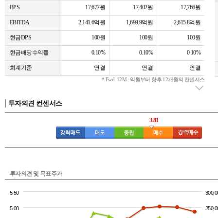
BPS
17,677원
17,402원
17,766원
EBITDA
2,141.6억원
1,699.9억원
2,615.8억원
현금DPS
100원
100원
100원
현금배당수익률
0.10%
0.10%
0.10%
회계기준
연결
연결
연결
* Fwd. 12M : 익월부터 향후 12개월의 컨센서스
투자의견 컨센서스
3.81
투자의견 및 목표주가
5.50
300,0
5.00
250,0