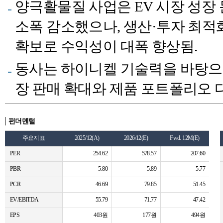
양극활물질 사업은 EV 시장 성장
소폭 감소했으나, 생산·투자 최적
확보로 수익성이 대폭 향상됨.
동사는 하이니켈 기술력을 바탕으로 
장 판매 확대와 제품 포트폴리오 
펀더멘털
주요지표
2025/12(A)
2026/12(E)
Fwd. 12M(E)
PER
254.62
578.57
207.60
PBR
5.80
5.89
5.77
PCR
46.69
79.85
51.45
EV/EBITDA
55.79
71.77
47.42
EPS
403원
177원
494원