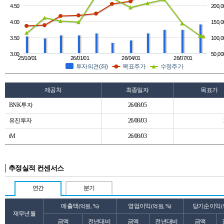
4.50
200,0
4.00
150,0
3.50
100,0
3.00
50,00
25/10/01
26/01/01
26/04/01
26/07/01
투자의견(좌)
목표주가
수정주가
제공처
최종일자
목표가
BNK투자
26/08/05
유진투자
26/08/03
iM
26/08/03
추정실적 컨센서스
연간
분기
매출액
영업이익
당기순이익
(억원, %)
(억원, %)
(
재무년월
금액
전년대비
금액
전년대비
금액