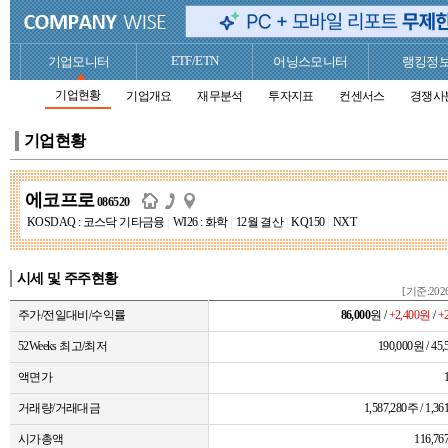
ETF/ETN
기업모니터
어닝스모니터
랭킹정
기업현황
기업개요
재무분석
투자지표
컨센서스
경쟁사
기업현황
에코프로
086520
KOSDAQ : 코스닥 기타금융
|
WI26 : 화학
|
12월 결산
|
KQ150
|
NXT
시세 및 주주현황
[기준:2026
주가/전일대비/수익률
86,000
원 /
+2,400원
/
+
52Weeks 최고/최저
190,000원 / 45
액면가
거래량/거래대금
1,587,280주 / 1,
시가총액
116,7