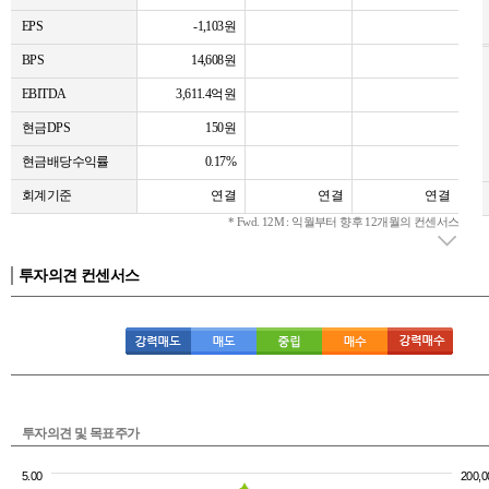
EPS
-1,103원
BPS
14,608원
EBITDA
3,611.4억원
현금DPS
150원
현금배당수익률
0.17%
회계기준
연결
연결
연결
* Fwd. 12M : 익월부터 향후 12개월의 컨센서스
투자의견 컨센서스
투자의견 및 목표주가
5.00
200,0