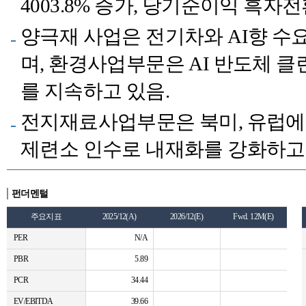
4003.8% 증가, 당기순이익 흑자전
양극재 사업은 전기차와 AI향 수
며, 환경사업부문은 AI 반도체 
를 지속하고 있음.
전지재료사업부문은 북미, 유럽에
제련소 인수로 내재화를 강화하고 
펀더멘털
주요지표
2025/12(A)
2026/12(E)
Fwd. 12M(E)
PER
N/A
PBR
5.89
PCR
34.44
EV/EBITDA
39.66