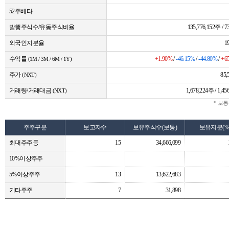
52주베타
발행주식수/유동주식비율
135,776,152주 / 7
외국인지분율
1
수익률
+1.90%
/
-46.15%
/
-44.80%
/
+6
(1M / 3M / 6M / 1Y)
주가
85
(NXT)
거래량/거래대금
1,678,224주 / 1,
(NXT)
* 보
주주구분
보고자수
보유주식수(보통)
보유지분(%
최대주주등
15
34,666,099
10%이상주주
5%이상주주
13
13,622,683
기타주주
7
31,898