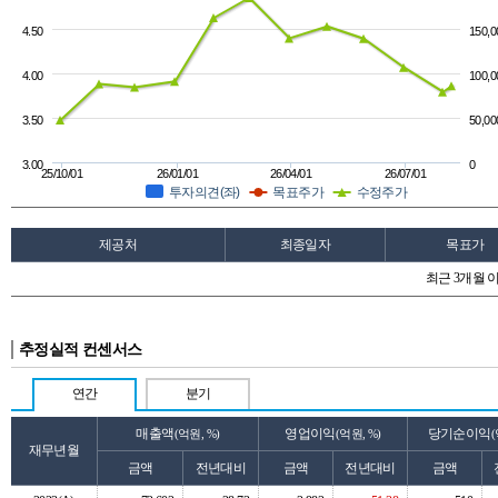
4.50
150,0
4.00
100,0
3.50
50,00
3.00
0
25/10/01
26/01/01
26/04/01
26/07/01
투자의견(좌)
목표주가
수정주가
제공처
최종일자
목표가
최근 3개월 
추정실적 컨센서스
연간
분기
매출액
영업이익
당기순이익
(억원, %)
(억원, %)
(
재무년월
금액
전년대비
금액
전년대비
금액